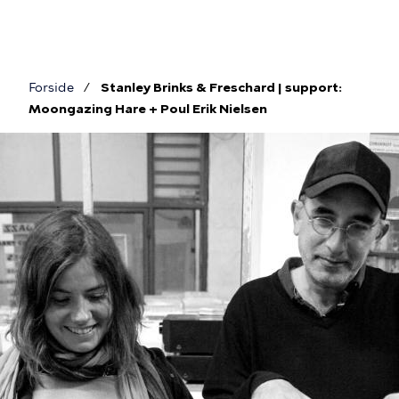
Gå
til
hovedindhold
Forside
Stanley Brinks & Freschard | support:
Brødkrumme
Moongazing Hare + Poul Erik Nielsen