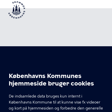
Basement
Københavns Kommunes
Cookieindstillinger
hjemmeside bruger cookies
KONTAKT
De indsamlede data bruges kun internt i
Enghavevej 42, 1674 København V
Københavns Kommune til at kunne vise fx videoer
basement@kk.dk
og kort på hjemmesiden og forbedre den generelle