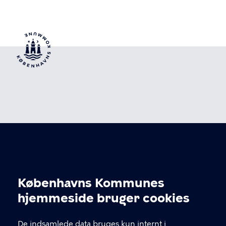
Basement
Københavns Kommunes
Cookieindstillinger
hjemmeside bruger cookies
KONTAKT
De indsamlede data bruges kun internt i