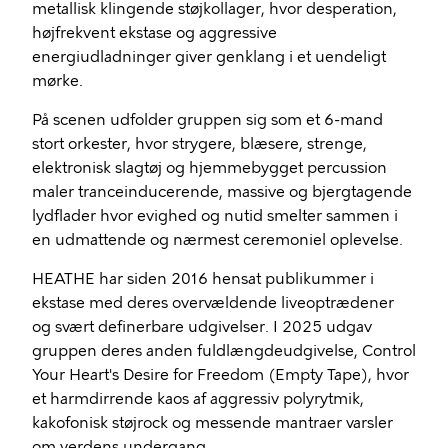
metallisk klingende støjkollager, hvor desperation,
højfrekvent ekstase og aggressive
energiudladninger giver genklang i et uendeligt
mørke.
På scenen udfolder gruppen sig som et 6-mand
stort orkester, hvor strygere, blæsere, strenge,
elektronisk slagtøj og hjemmebygget percussion
maler tranceinducerende, massive og bjergtagende
lydflader hvor evighed og nutid smelter sammen i
en udmattende og nærmest ceremoniel oplevelse.
HEATHE har siden 2016 hensat publikummer i
ekstase med deres overvældende liveoptrædener
og svært definerbare udgivelser. I 2025 udgav
gruppen deres anden fuldlængdeudgivelse, Control
Your Heart's Desire for Freedom (Empty Tape), hvor
et harmdirrende kaos af aggressiv polyrytmik,
kakofonisk støjrock og messende mantraer varsler
om verdens undergang.