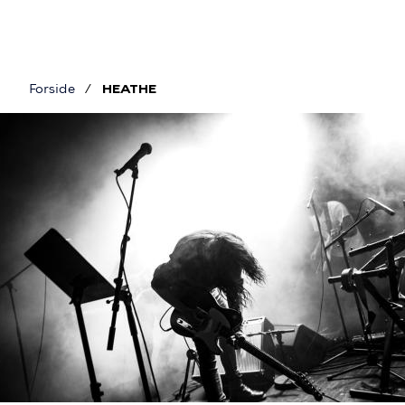
Gå
til
hovedindhold
Forside
HEATHE
Brødkrumme