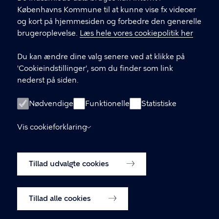
Enghavevej 42, 1674 København V
Københavns Kommune til at kunne vise fx videoer
basement@kk.dk
og kort på hjemmesiden og forbedre den generelle
brugeroplevelse.
Læs hele vores cookiepolitik her
Du kan ændre dine valg senere ved at klikke på
LINKS
'Cookieindstillinger', som du finder som link
nederst på siden.
Basement på Facebook
Basement på Instagram
Nødvendige
Funktionelle
Statistiske
Tilmeld dig vores nyhedsbrev
Vis cookieforklaring
Tilgængelighedserklæring
Tillad udvalgte cookies
Cookiepolitik
Cookieindstillinger
Tillad alle cookies